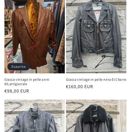
Esaurito
Giacca vintage in pelle anni
Giacca vintage in pelle nera El Charro
80,artigianale
Prezzo
€160,00 EUR
Prezzo
€98,00 EUR
di
di
listino
listino