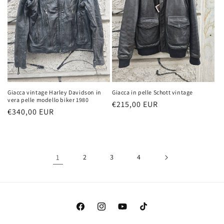
Giacca vintage Harley Davidson in
Giacca in pelle Schott vintage
vera pelle modello biker 1980
Prezzo
€215,00 EUR
Prezzo
€340,00 EUR
di
di
listino
listino
1
2
3
4
Facebook
Instagram
YouTube
TikTok