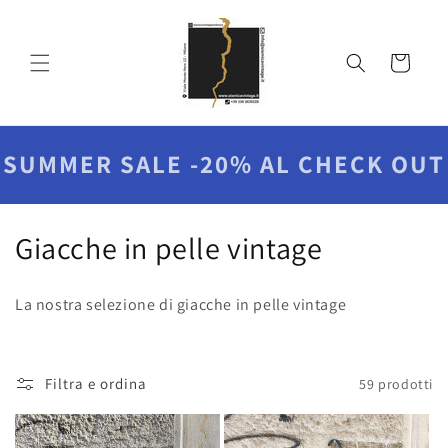
Vai
direttamente
ai contenuti
Carrello
SUMMER SALE -20% AL CHECK OUT
C
Giacche in pelle vintage
o
La nostra selezione di giacche in pelle vintage
l
l
Filtra e ordina
59 prodotti
e
z