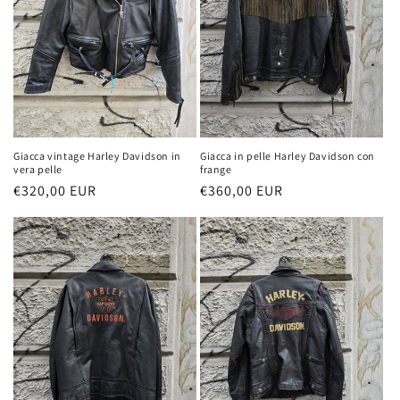
Giacca vintage Harley Davidson in
Giacca in pelle Harley Davidson con
vera pelle
frange
Prezzo
€320,00 EUR
Prezzo
€360,00 EUR
di
di
listino
listino