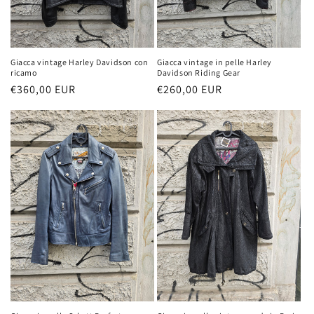
Giacca vintage Harley Davidson con
Giacca vintage in pelle Harley
ricamo
Davidson Riding Gear
Prezzo
€360,00 EUR
Prezzo
€260,00 EUR
di
di
listino
listino