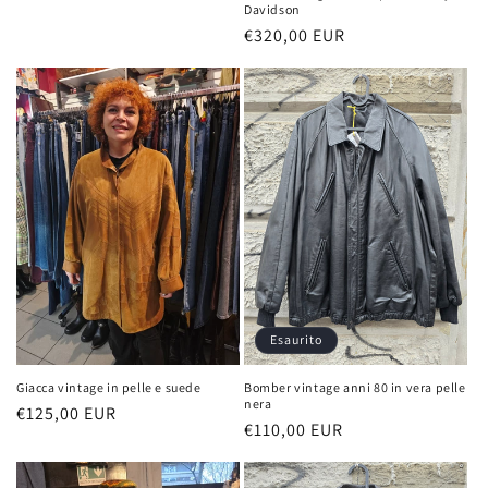
Davidson
Prezzo
€320,00 EUR
di
listino
Esaurito
Giacca vintage in pelle e suede
Bomber vintage anni 80 in vera pelle
nera
Prezzo
€125,00 EUR
Prezzo
€110,00 EUR
di
di
listino
listino