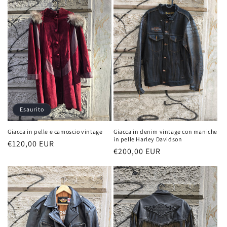
i
o
n
e
:
Esaurito
Giacca in pelle e camoscio vintage
Giacca in denim vintage con maniche
in pelle Harley Davidson
Prezzo
€120,00 EUR
Prezzo
€200,00 EUR
di
di
listino
listino