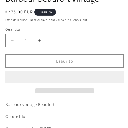
Prezzo
€275,00 EUR
Esaurito
di
Imposte incluse.
Spese di spedizione
calcolate al check-out.
listino
Quantità
Quantità
Diminuisci
Aumenta
quantità
quantità
per
per
Barbour
Barbour
Esaurito
Beaufort
Beaufort
vintage
vintage
Barbour vintage Beaufort
Colore blu