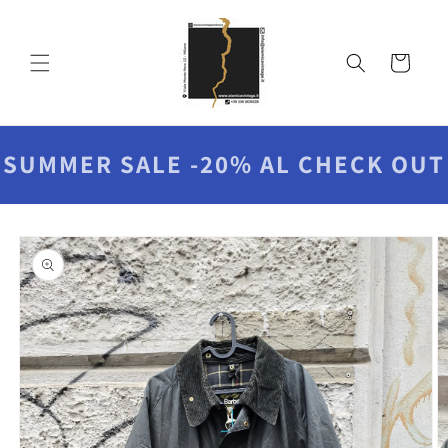
Vai
direttamente
ai contenuti
Carrello
SUMMER SALE -20% AL CHECK OUT
Passa alle
informazioni
sul prodotto