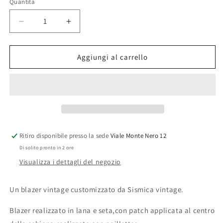
Quantità
Quantità
Diminuisci
Aumenta
quantità
quantità
per
per
Blazer
Blazer
Aggiungi al carrello
uomo
uomo
vintage
vintage
custom
custom
Wonderful
Wonderful
con
con
frange
frange
Ritiro disponibile presso la sede
Viale Monte Nero 12
Di solito pronto in 2 ore
Visualizza i dettagli del negozio
Un blazer vintage customizzato da Sismica vintage.
Blazer realizzato in lana e seta,con patch applicata al centro