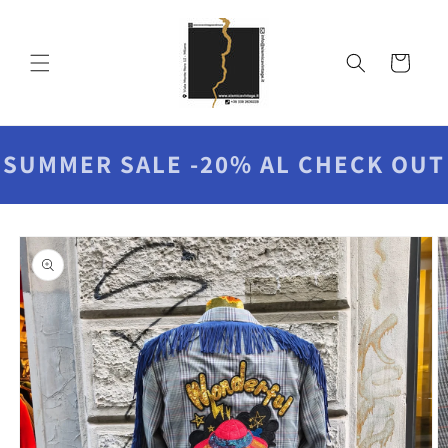
Vai
direttamente
ai contenuti
Carrello
SUMMER SALE -20% AL CHECK OUT
Passa alle
informazioni
sul prodotto