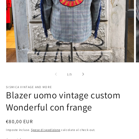
Apri
A
contenuti
c
multimediali
m
su
1
/
5
1
2
in
in
SISMICA VINTAGE AND MORE
finestra
fi
Blazer uomo vintage custom
modale
m
Wonderful con frange
Prezzo
€80,00 EUR
di
Imposte incluse.
Spese di spedizione
calcolate al check-out.
listino