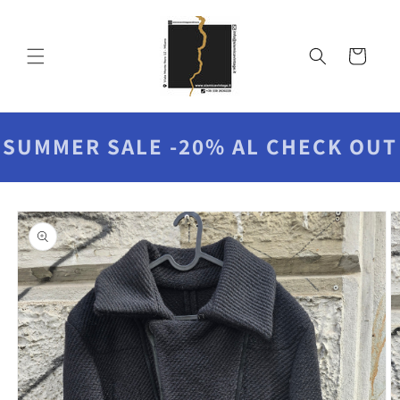
Vai
direttamente
ai contenuti
Carrello
SUMMER SALE -20% AL CHECK OUT
Passa alle
informazioni
sul prodotto