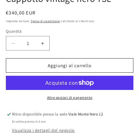
Prezzo
€340,00 EUR
di
Imposte incluse.
Spese di spedizione
calcolate al check-out.
listino
Quantità
Quantità
Diminuisci
Aumenta
quantità
quantità
per
per
Cappotto
Cappotto
Aggiungi al carrello
vintage
vintage
nero
nero
YSL
YSL
Altre opzioni di pagamento
Ritiro disponibile presso la sede
Viale Monte Nero 12
Di solito pronto in 2 ore
Visualizza i dettagli del negozio