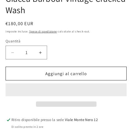
Wash
Prezzo
€180,00 EUR
di
Imposte incluse.
Spese di spedizione
calcolate al check-out.
listino
Quantità
Quantità
Diminuisci
Aumenta
quantità
quantità
per
per
Giacca
Giacca
Aggiungi al carrello
Barbour
Barbour
vintage
vintage
Cracked
Cracked
Wash
Wash
Ritiro disponibile presso la sede
Viale Monte Nero 12
Di solito pronto in 2 ore