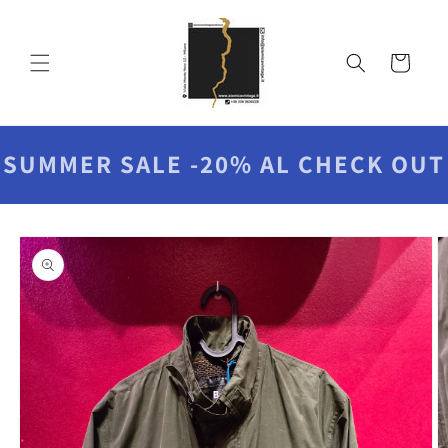
Vai
direttamente
ai contenuti
Carrello
SUMMER SALE -20% AL CHECK OUT
Passa alle
informazioni
sul prodotto