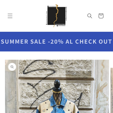
Vai
direttamente
ai contenuti
Carrello
SUMMER SALE -20% AL CHECK OUT
Passa alle
informazioni
sul prodotto