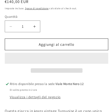
Prezzo
€140,00 EUR
di
Imposte incluse.
Spese di spedizione
calcolate al check-out.
listino
Quantità
Quantità
Diminuisci
Aumenta
quantità
quantità
per
per
Giacca
Giacca
Aggiungi al carrello
uomo
uomo
vintage
vintage
in
in
jeans
jeans
Turquoise
Turquoise
Taglia
Taglia
xl
xl
Ritiro disponibile presso la sede
Viale Monte Nero 12
Di solito pronto in 2 ore
Visualizza i dettagli del negozio
Questa giacca in jeans vintage Turquoise è un capo unico