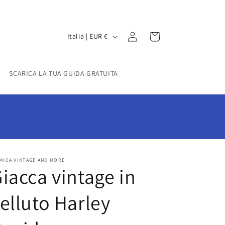
P
Accedi
Carrello
Italia | EUR €
a
e
SCARICA LA TUA GUIDA GRATUITA
s
e
/
A
r
e
MICA VINTAGE AND MORE
iacca vintage in
a
g
elluto Harley
e
o