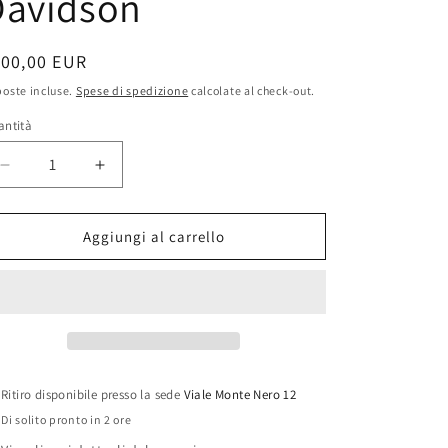
Davidson
g
r
rezzo
100,00 EUR
a
oste incluse.
Spese di spedizione
calcolate al check-out.
f
stino
antità
antità
i
c
Diminuisci
Aumenta
quantità
quantità
a
per
per
Giacca
Giacca
Aggiungi al carrello
vintage
vintage
in
in
velluto
velluto
Harley
Harley
Davidson
Davidson
Ritiro disponibile presso la sede
Viale Monte Nero 12
Di solito pronto in 2 ore