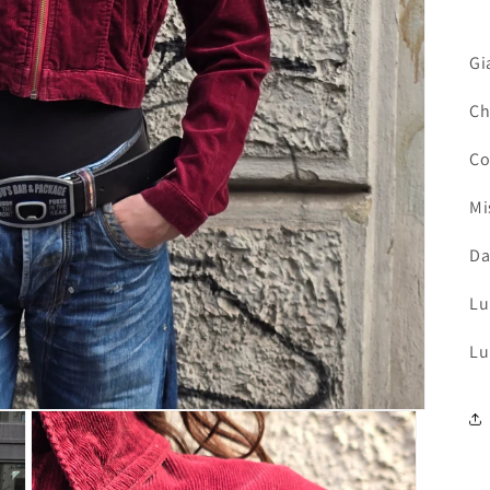
Gi
Ch
Co
Mi
Da
Lu
Lu