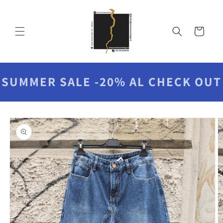
Vai
direttamente
ai contenuti
Carrello
SUMMER SALE -20% AL CHECK OUT
Passa alle
informazioni
sul prodotto