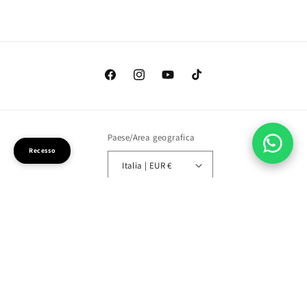
Facebook
Instagram
YouTube
TikTok
Paese/Area geografica
Recesso
Italia | EUR €
Metodi
di
pagamento
© 2026,
Sismica vintage and more
Powered by Shopify
Informativa sulla privacy
Informativa sui rimborsi
Termini e condizioni del servizio
Informativa sulle spedizioni