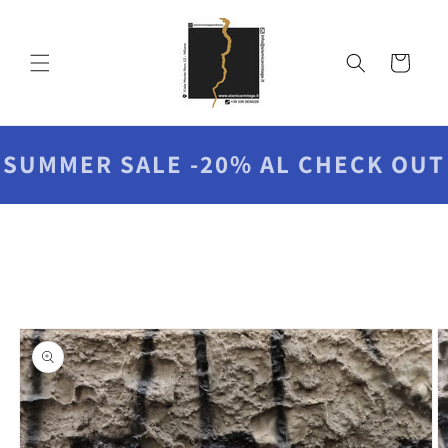
Vai
direttamente
ai contenuti
Carrello
SUMMER SALE -20% AL CHECK OUT
Passa alle
informazioni
sul prodotto