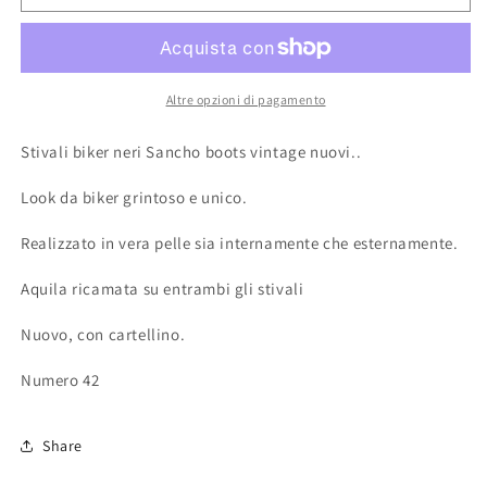
uomo
uomo
neri
neri
numero
numero
42
42
Sancho
Sancho
Altre opzioni di pagamento
boots
boots
vintage
vintage
Stivali biker neri Sancho boots vintage nuovi..
nuovi
nuovi
Look da biker grintoso e unico.
Realizzato in vera pelle sia internamente che esternamente.
Aquila ricamata su entrambi gli stivali
Nuovo, con cartellino.
Numero 42
Share