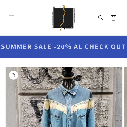
Vai
direttamente
ai contenuti
Carrello
SUMMER SALE -20% AL CHECK OUT
Passa alle
informazioni
sul prodotto