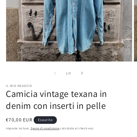
Apri
A
contenuti
c
multimediali
m
su
1
/
9
1
2
in
in
IL MIO NEGOZIO
finestra
fi
Camicia vintage texana in
modale
m
denim con inserti in pelle
Prezzo
€70,00 EUR
Esaurito
di
Imposte incluse.
Spese di spedizione
calcolate al check-out.
listino