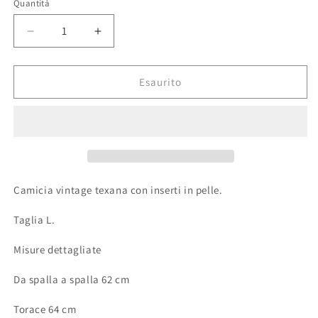
Quantità
Quantità
Diminuisci
Aumenta
quantità
quantità
per
per
Camicia
Camicia
Esaurito
vintage
vintage
texana
texana
in
in
denim
denim
con
con
inserti
inserti
in
in
Camicia vintage texana con inserti in pelle.
pelle
pelle
Taglia L.
Misure dettagliate
Da spalla a spalla 62 cm
Torace 64 cm