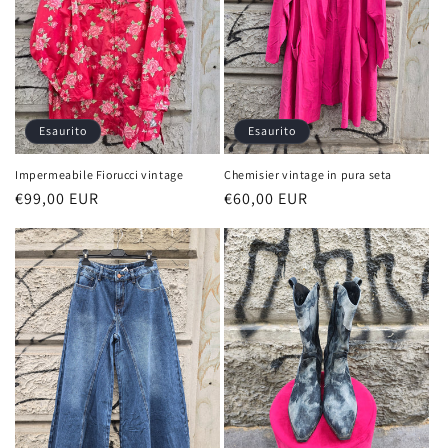
Esaurito
Esaurito
Impermeabile Fiorucci vintage
Chemisier vintage in pura seta
Prezzo
€99,00 EUR
Prezzo
€60,00 EUR
di
di
listino
listino