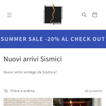
Vai
direttamente
ai contenuti
Carrello
SUMMER SALE -20% AL CHECK OUT
C
Nuovi arrivi Sismici
o
Nuovi arrivi vintage da Sismica!
l
l
Filtra e ordina
80 prodotti
e
z