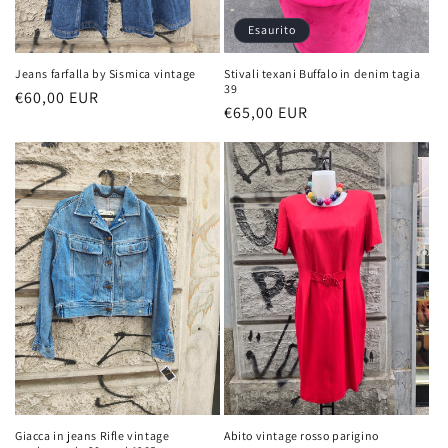
Esaurito
Jeans farfalla by Sismica vintage
Stivali texani Buffalo in denim tagia
39
Prezzo
€60,00 EUR
Prezzo
€65,00 EUR
di
di
listino
listino
Giacca in jeans Rifle vintage
Abito vintage rosso parigino