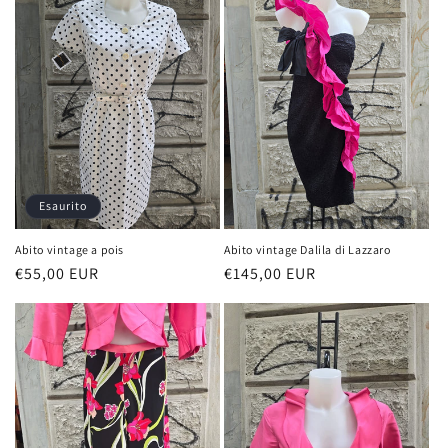
Esaurito
Abito vintage a pois
Abito vintage Dalila di Lazzaro
Prezzo
€55,00 EUR
Prezzo
€145,00 EUR
di
di
listino
listino