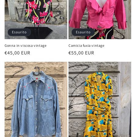
Esaurito
Esaurito
Gonna in viscosa vintage
Camicia fuxia vintage
Prezzo
€45,00 EUR
Prezzo
€55,00 EUR
di
di
listino
listino