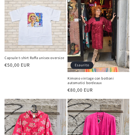
i
o
n
e
:
Capsule t-shirt Raffa unisex oversize
Prezzo
€50,00 EUR
Esaurito
di
Kimono vintage con bottoni
listino
automatici bordeaux
Prezzo
€80,00 EUR
di
listino