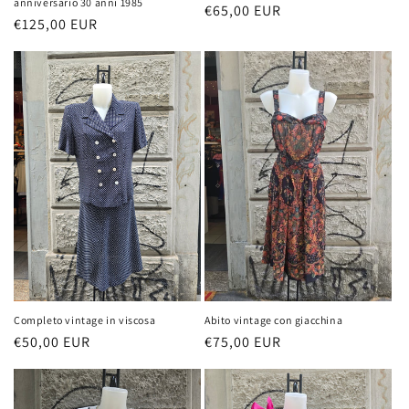
anniversario 30 anni 1985
Prezzo
€65,00 EUR
Prezzo
€125,00 EUR
di
di
listino
listino
Completo vintage in viscosa
Abito vintage con giacchina
Prezzo
€50,00 EUR
Prezzo
€75,00 EUR
di
di
listino
listino