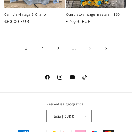
Camicia vintage El Charro
Completo vintage in seta anni 60
Prezzo
€60,00 EUR
Prezzo
€70,00 EUR
di
di
listino
listino
1
2
3
…
5
Facebook
Instagram
YouTube
TikTok
Paese/Area geografica
Italia | EUR €
Metodi